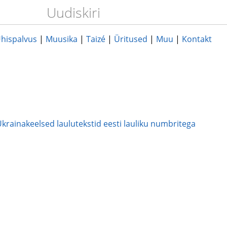
Uudiskiri
hispalvus
|
Muusika
|
Taizé
|
Üritused
|
Muu
|
Kontakt
krainakeelsed laulutekstid eesti lauliku numbritega