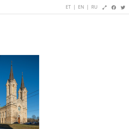
ET
|
EN
|
RU