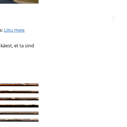
a:
Liitu meie
käest, et ta sind