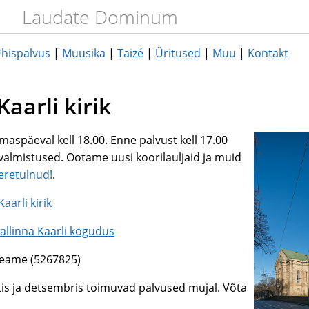
Laudate Dominum
hispalvus
|
Muusika
|
Taizé
|
Üritused
|
Muu
|
Kontakt
Kaarli kirik
maspäeval kell 18.00. Enne palvust kell 17.00
evalmistused. Ootame uusi koorilauljaid ja muid
eretulnud!
.
Kaarli kirik
allinna Kaarli kogudus
Neame (5267825)
stis ja detsembris toimuvad palvused mujal. Võta