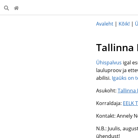
Avaleht
|
Kõik!
|
Ü
Tallinna 
Ühispalvus
igal es
lauluproov ja ett
abilisi.
Igaüks on t
Asukoht:
Tallinna 
Korraldaja:
EELK T
Kontakt: Annely 
N.B.: Juulis, augu
ühendust!