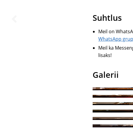
Suhtlus
Meil on WhatsA
WhatsApp grup
Meil ka Messeng
lisaks!
Galerii