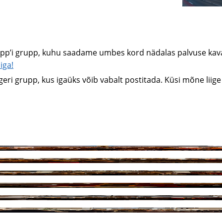
pp’i grupp, kuhu saadame umbes kord nädalas palvuse kav
iga!
eri grupp, kus igaüks võib vabalt postitada. Küsi mõne liige 