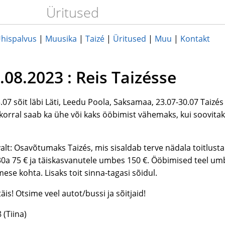
Üritused
hispalvus
|
Muusika
|
Taizé
|
Üritused
|
Muu
|
Kontakt
.08.2023 : Reis Taizésse
3.07 sõit läbi Läti, Leedu Poola, Saksamaa, 23.07-30.07 Taizés
 korral saab ka ühe või kaks ööbimist vähemaks, kui soovitak
alt: Osavõtumaks Taizés, mis sisaldab terve nädala toitlusta
30a 75 € ja täiskasvanutele umbes 150 €. Ööbimised teel um
mese kohta. Lisaks toit sinna-tagasi sõidul.
is! Otsime veel autot/bussi ja sõitjaid!
 (Tiina)