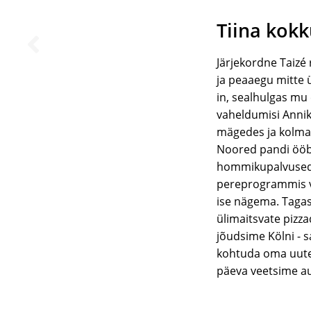
Tiina kok
Järjekordne Taizé 
ja peaaegu mitte ü
in, sealhulgas mu
vaheldumisi Annik
mägedes ja kolma
Noored pandi ööbi
hommikupalvused j
pereprogrammis ve
ise nägema. Tagas
ülimaitsvate pizza
jõudsime Kölni - s
kohtuda oma uute 
päeva veetsime au