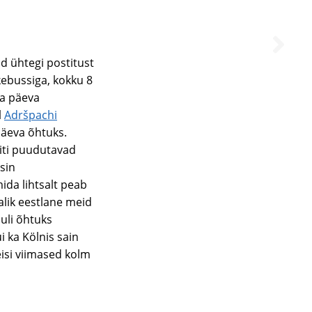
ud ühtegi postitust
kebussiga, kokku 8
ka päeva
l
Adršpachi
äeva õhtuks.
iti puudutavad
sin
ida lihtsalt peab
alik eestlane meid
uuli õhtuks
i ka Kölnis sain
isi viimased kolm