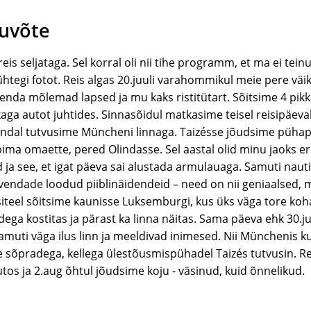
kuvõte
reis seljataga. Sel korral oli nii tihe programm, et ma ei tein
htegi fotot. Reis algas 20.juuli varahommikul meie pere väi
 enda mõlemad lapsed ja mu kaks ristitütart. Sõitsime 4 pik
aga autot juhtides. Sinnasõidul matkasime teisel reisipäeva
ndal tutvusime Müncheni linnaga. Taizésse jõudsime pühap
ma omaette, pered Olindasse. Sel aastal olid minu jaoks er
a see, et igat päeva sai alustada armulauaga. Samuti nauti
ndade loodud piiblinäidendeid – need on nii geniaalsed, m
iteel sõitsime kaunisse Luksemburgi, kus üks väga tore koh
dega kostitas ja pärast ka linna näitas. Sama päeva ehk 30.j
amuti väga ilus linn ja meeldivad inimesed. Nii Münchenis ku
sõpradega, kellega ülestõusmispühadel Taizés tutvusin. Re
tos ja 2.aug õhtul jõudsime koju - väsinud, kuid õnnelikud.