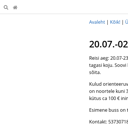
Avaleht
|
Kõik!
|
Ü
20.07.-02
Reisi aeg: 20.07-2
tagasi koju. Soovi
sõita.
Kulud orienteeruv
on noortele kuni 
kütus ca 100 € ini
Esimene buss on tä
Kontakt: 53730718