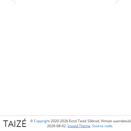
©
Copyright
2020-2026 Eesti Taizé Sõbrad. Viimati uuendatud
2026-08-02.
Insipid Theme
.
Source code
.