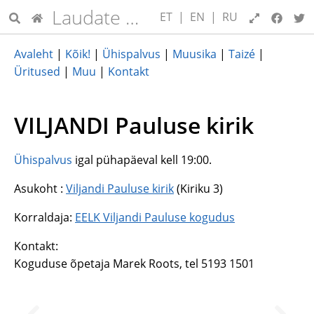
Laudate Dominum
ET
|
EN
|
RU
Avaleht
|
Kõik!
|
Ühispalvus
|
Muusika
|
Taizé
|
Üritused
|
Muu
|
Kontakt
VILJANDI Pauluse kirik
Ühispalvus
igal pühapäeval kell 19:00.
Asukoht :
Viljandi Pauluse kirik
(Kiriku 3)
Korraldaja:
EELK Viljandi Pauluse kogudus
Kontakt:
Koguduse õpetaja Marek Roots, tel 5193 1501