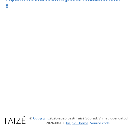
8
©
Copyright
2020-2026 Eesti Taizé Sõbrad. Viimati uuendatud
2026-08-02.
Insipid Theme
.
Source code
.