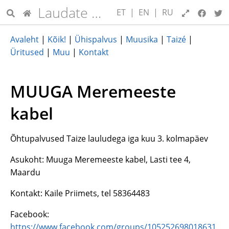
Laudate Dominum
ET
|
EN
|
RU
Avaleht
|
Kõik!
|
Ühispalvus
|
Muusika
|
Taizé
|
Üritused
|
Muu
|
Kontakt
MUUGA Meremeeste
kabel
Õhtupalvused Taize lauludega iga kuu 3. kolmapäev
Asukoht: Muuga Meremeeste kabel, Lasti tee 4,
Maardu
Kontakt: Kaile Priimets, tel 58364483
Facebook:
https://www.facebook.com/groups/105252698018631