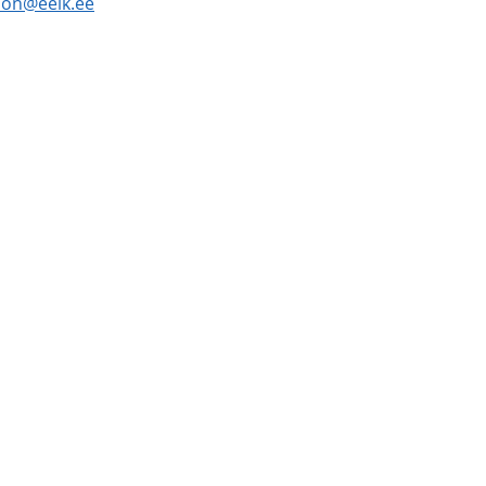
son
@
eelk
.
ee