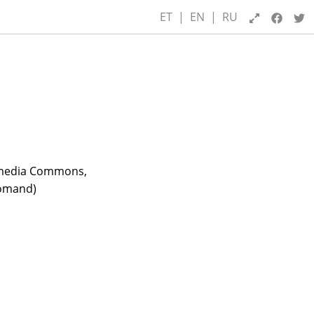
ET
|
EN
|
RU
kimedia Commons,
 omand)