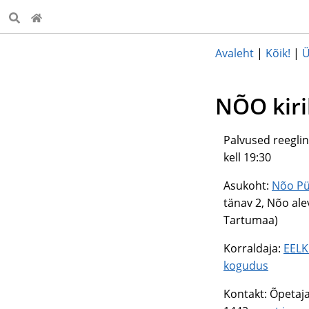
Avaleht
|
Kõik!
|
Ü
NÕO kiri
Palvused reegli
kell 19:30
Asukoht:
Nõo Pü
tänav 2, Nõo ale
Tartumaa)
Korraldaja:
EELK
kogudus
Kontakt: Õpetaja