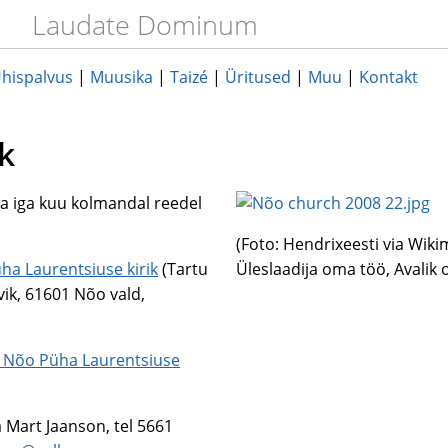
Laudate Dominum
hispalvus
|
Muusika
|
Taizé
|
Üritused
|
Muu
|
Kontakt
k
na iga kuu kolmandal reedel
(Foto: Hendrixeesti via Wi
ha Laurentsiuse kirik
(Tartu
Üleslaadija oma töö, Avalik
vik, 61601 Nõo vald,
 Nõo Püha Laurentsiuse
 Mart Jaanson, tel 5661