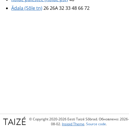
Ädala (Sõle tn)
26 26A 32 33 48 66 72
© Copyright 2020-2026 Eesti Taizé Sõbrad. Обновлено: 2026-
08-02.
Insipid Theme
.
Source code
.